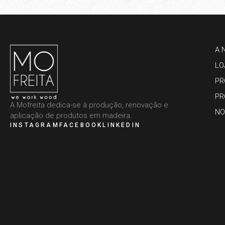
A 
LO
PR
PR
A Mofreita dedica-se à produção, renovação e
NO
aplicação de produtos em madeira.
INSTAGRAM
FACEBOOK
LINKEDIN