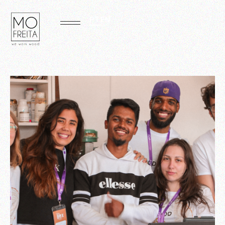
PT
EN