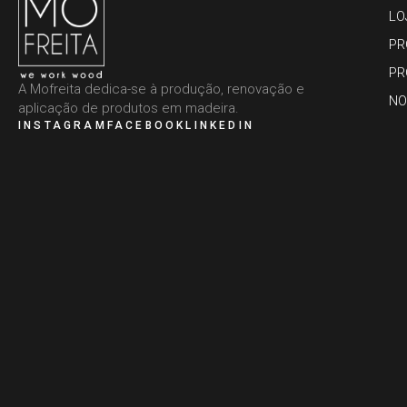
LO
PR
PR
A Mofreita dedica-se à produção, renovação e
NO
aplicação de produtos em madeira.
INSTAGRAM
FACEBOOK
LINKEDIN