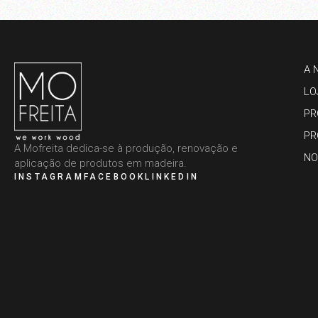
A 
LO
PR
PR
A Mofreita dedica-se à produção, renovação e
NO
aplicação de produtos em madeira.
INSTAGRAM
FACEBOOK
LINKEDIN