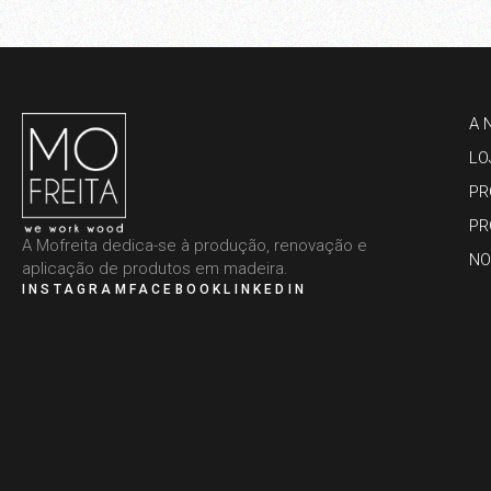
A 
LO
PR
PR
A Mofreita dedica-se à produção, renovação e
NO
aplicação de produtos em madeira.
INSTAGRAM
FACEBOOK
LINKEDIN