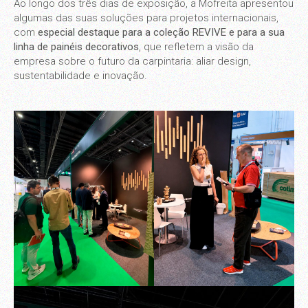
Ao longo dos três dias de exposição, a Mofreita apresentou
algumas das suas soluções para projetos internacionais,
com
especial destaque para a coleção REVIVE e para a sua
linha de painéis decorativos
, que refletem a visão da
empresa sobre o futuro da carpintaria: aliar design,
sustentabilidade e inovação.