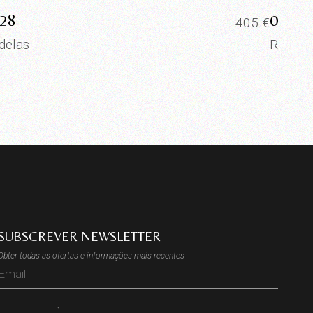
28
0024
405
€
delas
Rodela
SUBSCREVER NEWSLETTER
Obter todas as ofertas e informações mais recentes