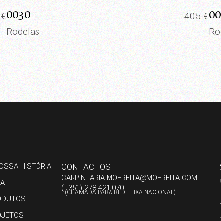
0030
00
5
€
405
€
Rodelas
Ro
OSSA HISTÓRIA
CONTACTOS
CARPINTARIA.MOFREITA@MOFREITA.COM
JA
(+351) 278 421 070
(CHAMADA PARA REDE FIXA NACIONAL)
ODUTOS
OJETOS