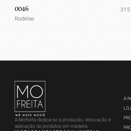
0046
31
Rodelas
A N
LO
PR
A Mofreita dedica-se à produção, renovação e
aplicação de produtos em madeira.
PR