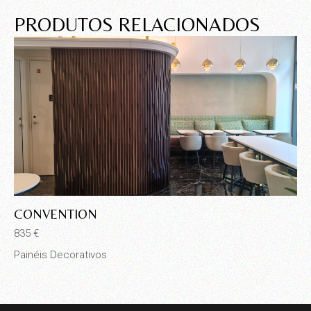
PRODUTOS RELACIONADOS
CONVENTION
G
835
€
86
Painéis Decorativos
Pa