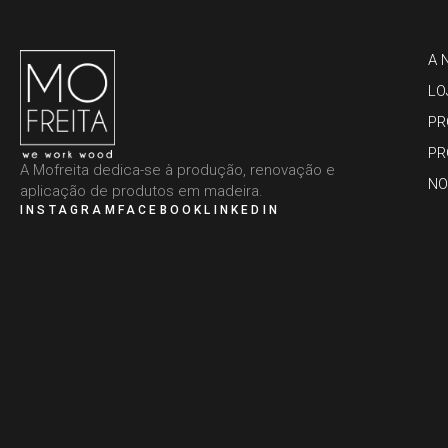
A 
LO
PR
PR
A Mofreita dedica-se à produção, renovação e
NO
aplicação de produtos em madeira.
INSTAGRAM
FACEBOOK
LINKEDIN