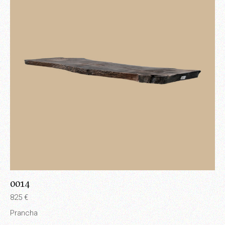
0014
825
€
Prancha