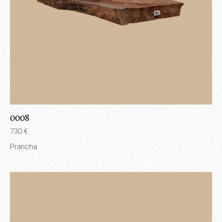
0008
730
€
Prancha